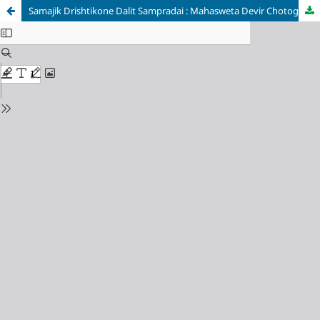
Samajik Drishtikone Dalit Sampradai : Mahasweta Devir Chotogolpo/ সামাজিক দৃষ্টিকোণে দলিত সম্প্রদায় : মহাশ্বেতা দেবীর ছোটগল্প