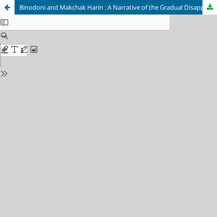
Binodoni and Makchak Harin : A Narrative of the Gradual Disappearance of an Ethnic Language and Ethnic Community/‘বিনদনি’ ও ‘মাকচক হরিণ’ : এক কৌমভাষা ও কৌমজাতির ক্রমবিলীয়মান অস্তিত্বের আখ্যান