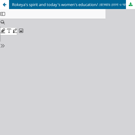
Rokeya's spirit and today's women's education/ রোকেয়ার চেতনা ও আজকের নারীশিক্ষা