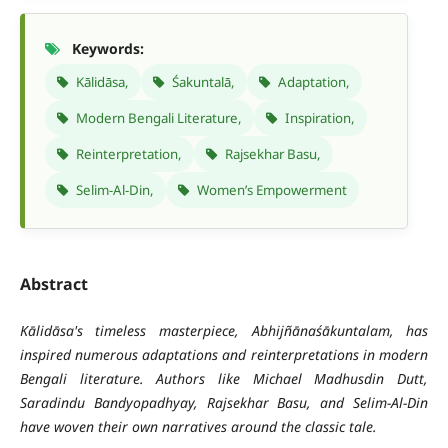
Keywords:
Kālidāsa,
Śakuntalā,
Adaptation,
Modern Bengali Literature,
Inspiration,
Reinterpretation,
Rajsekhar Basu,
Selim-Al-Din,
Women’s Empowerment
Abstract
Kālidāsa's timeless masterpiece, Abhijñānaśākuntalam, has
inspired numerous adaptations and reinterpretations in modern
Bengali literature. Authors like Michael Madhusdin Dutt,
Saradindu Bandyopadhyay, Rajsekhar Basu, and Selim-Al-Din
have woven their own narratives around the classic tale.