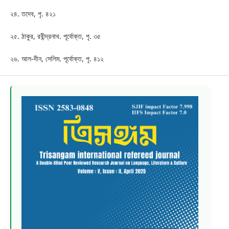
২৪. তদেব, পৃ. ৪২১
২৫. ঠাকুর, রবীন্দ্রনাথ. পূর্বোক্ত, পৃ. ৩৫
২৬. আল-দীন, সেলিম. পূর্বোক্ত, পৃ. ৪১২