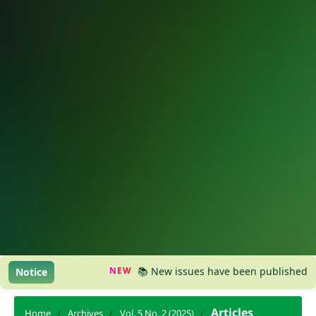
NEW
📚 New issues have been published, please 
Notice
Articles
Home
/
Archives
/
Vol. 5 No. 2 (2025)
/