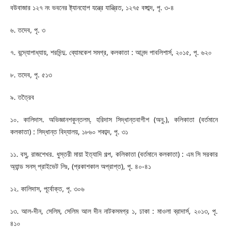
বউবাজার ১২৭ নং ভবনের ষ্ট্যানহোপ যন্ত্রে যান্ত্রিত, ১২৭৫ বঙ্গাব্দ, পৃ. ৩-৪
৬. তদেব, পৃ. ৩
৭. বন্দ্যোপাধ্যায়, শরদিন্দু. ব্যোমকেশ সমগ্র, কলকাতা : আনন্দ পাবলিশার্স, ২০১৫, পৃ. ৬২০
৮. তদেব, পৃ. ৫১৩
৯. তত্রৈব
১০. কালিদাস. অভিজ্ঞানশকুন্তলম্. হরিদাস সিদ্ধান্তবাগীশ (অনু.), কলিকাতা (বর্তমানে
কলকাতা) : সিদ্ধান্ত বিদ্যালয়, ১৮৬০ শকাব্দ, পৃ. ৩১
১১. বসু, রাজশেখর. ধুস্তরী মায়া ইত্যাদি গল্প, কলিকাতা (বর্তমানে কলকাতা) : এম সি সরকার
অ্যান্ড সনস্ প্রাইভেট লিঃ, (প্রকাশকাল অপ্রাপ্ত), পৃ. ৪০-৪১
১২. কালিদাস, পূর্বোক্ত, পৃ. ৩০৬
১৩. আল-দীন, সেলিম, সেলিম আল দীন নাটকসমগ্র ১, ঢাকা : মাওলা ব্রাদার্স, ২০১৩, পৃ.
৪১০