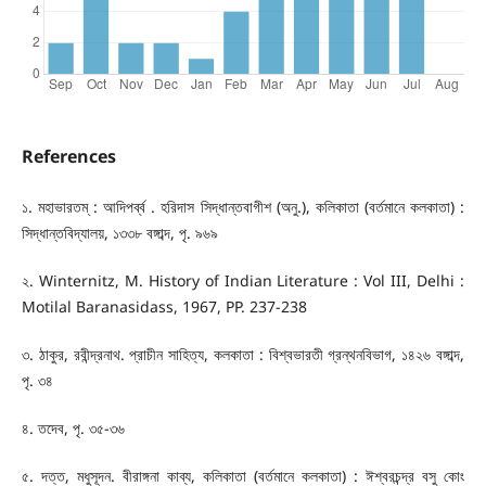
References
১. মহাভারতম্ : আদিপর্ব্ব . হরিদাস সিদ্ধান্তবাগীশ (অনু.), কলিকাতা (বর্তমানে কলকাতা) :
সিদ্ধান্তবিদ্যালয়, ১৩৩৮ বঙ্গাব্দ, পৃ. ৯৬৯
২. Winternitz, M. History of Indian Literature : Vol III, Delhi :
Motilal Baranasidass, 1967, PP. 237-238
৩. ঠাকুর, রবীন্দ্রনাথ. প্রাচীন সাহিত্য, কলকাতা : বিশ্বভারতী গ্রন্থনবিভাগ, ১৪২৬ বঙ্গাব্দ,
পৃ. ৩৪
৪. তদেব, পৃ. ৩৫-৩৬
৫. দত্ত, মধুসূদন. বীরাঙ্গনা কাব্য, কলিকাতা (বর্তমানে কলকাতা) : ঈশ্বরচন্দ্র বসু কোং