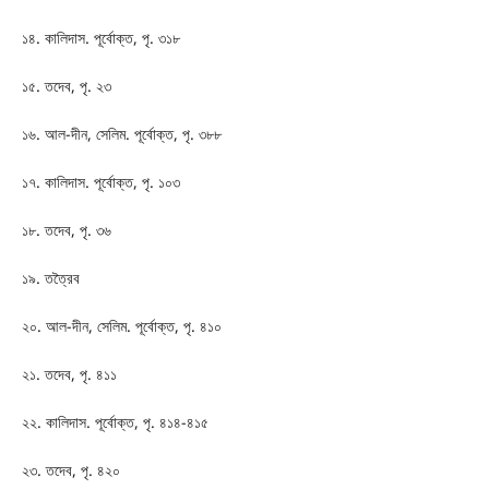
১৪. কালিদাস. পূর্বোক্ত, পৃ. ৩১৮
১৫. তদেব, পৃ. ২৩
১৬. আল-দীন, সেলিম. পূর্বোক্ত, পৃ. ৩৮৮
১৭. কালিদাস. পূর্বোক্ত, পৃ. ১০৩
১৮. তদেব, পৃ. ৩৬
১৯. তত্রৈব
২০. আল-দীন, সেলিম. পূর্বোক্ত, পৃ. ৪১০
২১. তদেব, পৃ. ৪১১
২২. কালিদাস. পূর্বোক্ত, পৃ. ৪১৪-৪১৫
২৩. তদেব, পৃ. ৪২০