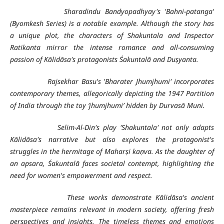
Sharadindu Bandyopadhyay's 'Bahni-patanga'
(Byomkesh Series) is a notable example. Although the story has
a unique plot, the characters of Shakuntala and Inspector
Ratikanta mirror the intense romance and all-consuming
passion of Kālidāsa's protagonists
Śakuntalā
and Duṣyanta.
Rajsekhar Basu's 'Bharater Jhumjhumi' incorporates
contemporary themes, allegorically depicting the 1947 Partition
of India through the toy ‘jhumjhumi’ hidden by Durvasā Muni.
Selim-Al-Din's play 'Shakuntala' not only adapts
Kālidāsa's narrative but also explores the protagonist's
struggles in the hermitage of Maharṣi kaṇva. As the daughter of
an apsara, Śakuntalā faces societal contempt, highlighting the
need for women's empowerment and respect.
These works demonstrate Kālidāsa's ancient
masterpiece remains relevant in modern society, offering fresh
perspectives and insights. The timeless themes and emotions