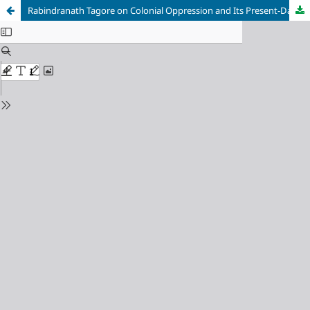
Rabindranath Tagore on Colonial Oppression and Its Present-Day Relevance: Reflections through Crisis in Civilization/ উপনিবেশিত বিশ্ব নিয়ে রবীন্দ্রনাথের ভাবনায় বর্তমান প্রাসঙ্গিকতা : প্রসঙ্গ সভ্যতার সংকট