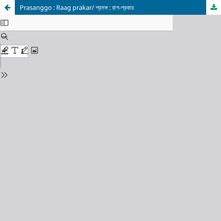
Prasanggo : Raag prakar/ প্রসঙ্গ : রাগ-প্রকার