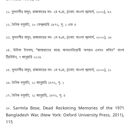
১১. মুনতাসীর মামুন, রাজাকারের মন- ২য় খণ্ড, (ঢাকা: মাওলা ব্রাদার্স, ২০০১), ৯২
১২. দৈনিক বসুমতি, ২০ ফেব্রুয়ারি ১৯৭২, পৃ. ১ এবং ৫
১৩. মুনতাসীর মামুন, রাজাকারের মন- ১ম খণ্ড, (ঢাকা: মাওলা ব্রাদার্স, ২০০০), ১৬
১৪. উদিসা ইসলাম, “জামায়াতের কাছে মানবতাবিরোধী অপরাধ এখনও কথিত” বাংলা
ট্রিবিউন, ৭ জানুয়ারি ২০১৬
১৫. মুনতাসীর মামুন, রাজাকারের মন- ১ম খণ্ড, (ঢাকা: মাওলা ব্রাদার্স, ২০০০), ১১
১৬. দৈনিক বসুমতি, ২১ জানুয়ারি ১৯৭২, পৃ. ১
১৭. দৈনিক বসুমতি, ২১ জানুয়ারি, ১৯৭২, পৃ. ৫
১৮. Sarmila Bose, Dead Reckoning Memories of the 1971
Bangladesh War, (New York: Oxford University Press, 2011),
115