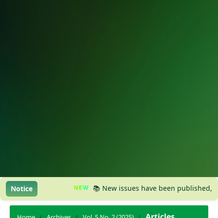
NEW
📚 New issues have been published, please v
Notice
Articles
Home
/
Archives
/
Vol. 5 No. 2 (2025)
/