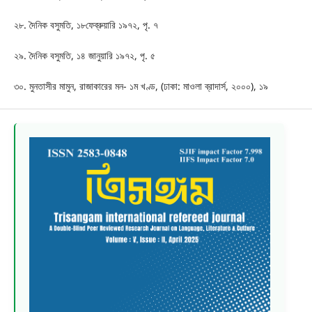
২৮. দৈনিক বসুমতি, ১৮ফেব্রুয়ারি ১৯৭২, পৃ. ৭
২৯. দৈনিক বসুমতি, ১৪ জানুয়ারি ১৯৭২, পৃ. ৫
৩০. মুনতাসীর মামুন, রাজাকারের মন- ১ম খণ্ড, (ঢাকা: মাওলা ব্রাদার্স, ২০০০), ১৯