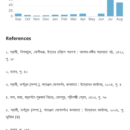
References
১. স্বামী, নিগমানন্দ, যোগীগুরু, উত্তর চব্বিশ পরগণা : আসাম-বঙ্গীয় সারস্বত মঠ, ১৪২১,
পৃ. ১৮
২. তদেব, পৃ. ৪০
৩. স্বামী, ভর্গানন্দ (সম্পা.), পাতঞ্জল যোগদর্শন, কলকাতা : উদ্বোধন কার্যালয়, ২০০৪, পৃ. ৪
৪. দাস, মায়া, ষড়্‌দর্শনে পুরুষার্থ বিচার, বোলপুর, শ্রীলক্ষ্মী প্রেস, ১৪১৩, পৃ. ৭৬
৫. স্বামী, ভর্গানন্দ (সম্পা.), পাতঞ্জল যোগদর্শন। কলকাতা : উদ্বোধন কার্যালয়, ২০০৪, পৃ.
ভূমিকা (ঝ)
৬. তদেব, পৃ. ১৪৪