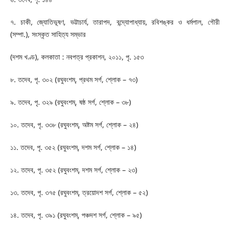
৭. চাকী, জ্যোতিভূষণ, ভট্টাচার্য, তারাপদ, বন্দ্যোপাধ্যায়, রবিশঙ্কর ও ধর্মপাল, গৌরী
(সম্পা.), সংস্কৃত সাহিত্য সম্ভার
(দশম খণ্ড), কলকাতা : নবপত্র প্রকাশন, ২০১১, পৃ. ১৫৩
৮. তদেব, পৃ. ৩০২ (রঘুবংশম্, প্রথম সর্গ, শ্লোক – ৭৩)
৯. তদেব, পৃ. ৩২৯ (রঘুবংশম্, ষষ্ঠ সর্গ, শ্লোক – ৩৮)
১০. তদেব, পৃ. ৩৩৮ (রঘুবংশম্, অষ্টম সর্গ, শ্লোক – ২৪)
১১. তদেব, পৃ. ৩৫২ (রঘুবংশম্‌, দশম সর্গ, শ্লোক – ১৪)
১২. তদেব, পৃ. ৩৫২ (রঘুবংশম্‌, দশম সর্গ, শ্লোক – ২৩)
১৩. তদেব, পৃ. ৩৭৫ (রঘুবংশম্, ত্রয়োদশ সর্গ, শ্লোক – ৫২)
১৪. তদেব, পৃ. ৩৯১ (রঘুবংশম্, পঞ্চদশ সর্গ, শ্লোক – ৯৫)