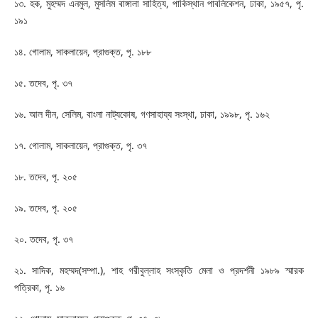
১৩. হক, মুহম্মদ এনমুল, মুসলিম বাঙ্গালা সাহিত্য, পাকিস্থান পাবলিকেশন, ঢাকা, ১৯৫৭, পৃ.
১৯১
১৪. গোলাম, সাকলায়েন, প্রাগুক্ত, পৃ. ১৮৮
১৫. তদেব, পৃ. ৩৭
১৬. আল দীন, সেলিম, বাংলা নাট্যকোষ, গণসাহায্য সংস্থা, ঢাকা, ১৯৯৮, পৃ. ১৬২
১৭. গোলাম, সাকলায়েন, প্রাগুক্ত, পৃ. ৩৭
১৮. তদেব, পৃ. ২০৫
১৯. তদেব, পৃ. ২০৫
২০. তদেব, পৃ. ৩৭
২১. সাদিক, মহম্মদ(সম্পা.), শাহ গরীবুল্লাহ সংস্কৃতি মেলা ও প্রদর্শনী ১৯৮৯ স্মারক
পত্রিকা, পৃ. ১৬