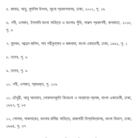
৫. জাফর, আবু, মুসলিম উৎসব, সূচনা প্রকাশনালয়, ঢাকা, ২০০০, পৃ. ২৯
৬. গনী, ওসমান, ইসলামি বাংলা সাহিত্য ও বাংলার পুঁথি, পারুল প্রকাশনী, কলকাতা, ২০১৮,
পৃ. ৯
৭. মুহম্মদ, আব্দুল জলিল, শাহ গরীবুল্লাহ ও জঙ্গনামা, বাংলা একাডেমী, ঢাকা, ১৯৯১, পৃ. ১
৮. তদেব, পৃ. ৬
৯. তদেব, পৃ. ৯
১০. গনী, ওসমান, প্রাগুক্ত, পৃ. ২০৯
১১. চৌধুরী, আবু আহসান, লোকসংস্কৃতি বিবেচনা ও অন্যান্য প্রসঙ্গ, বাংলা একাডেমী, ঢাকা,
১৯৯৭, পৃ. ৮৫
১২. গোলাম, সাকলায়েন, বাংলায় মর্সিয়া সাহিত্য, রাজশাহী বিশ্ববিদ্যালয়, বাংলা বিভাগ, ঢাকা,
১৯৬৪, পৃ. ৩৭